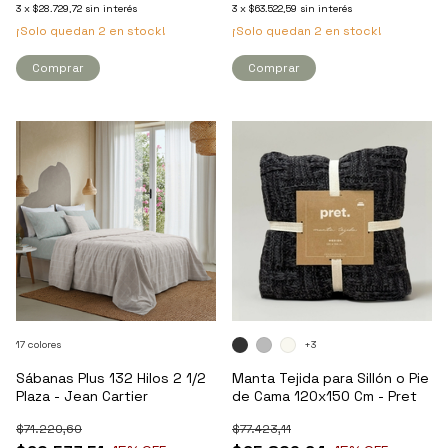
3
x
$28.729,72
sin interés
3
x
$63.522,59
sin interés
EXACTAMENTE COMO TE GUSTA.
¡Solo quedan
2
en stock!
¡Solo quedan
2
en stock!
Ver toda la tienda
Comprar
Comprar
17 colores
+3
Sábanas Plus 132 Hilos 2 1/2
Manta Tejida para Sillón o Pie
Plaza - Jean Cartier
de Cama 120x150 Cm - Pret
$71.220,60
$77.423,11