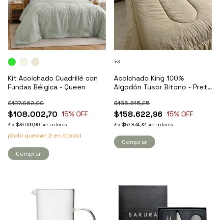
+3
Kit Acolchado Cuadrillé con
Acolchado King 100%
Fundas Bélgica - Queen
Algodón Tusor Bitono - Pret
a Home
$127.062,00
$186.615,25
$108.002,70
$158.622,96
15
% OFF
15
% OFF
3
x
$36.000,90
sin interés
3
x
$52.874,32
sin interés
¡Solo quedan
2
en stock!
Comprar
Comprar