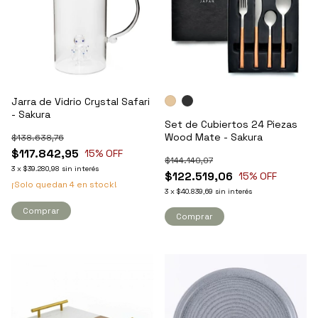
Jarra de Vidrio Crystal Safari
- Sakura
Set de Cubiertos 24 Piezas
Wood Mate - Sakura
$138.638,76
$117.842,95
15
% OFF
$144.140,07
3
x
$39.280,98
sin interés
$122.519,06
15
% OFF
¡Solo quedan
4
en stock!
3
x
$40.839,69
sin interés
Comprar
Comprar