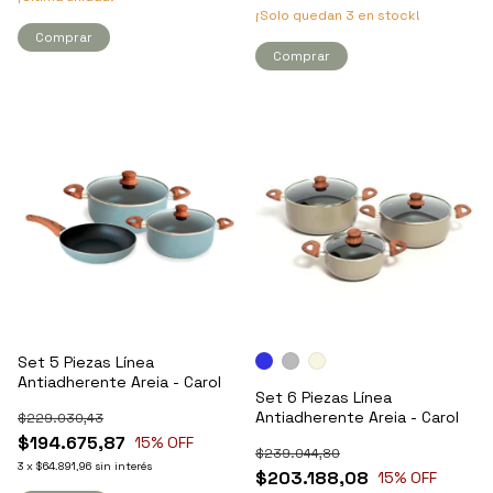
¡Solo quedan
3
en stock!
Comprar
Comprar
Set 5 Piezas Línea
Antiadherente Areia - Carol
Set 6 Piezas Línea
Antiadherente Areia - Carol
$229.030,43
$194.675,87
15
% OFF
$239.044,80
3
x
$64.891,96
sin interés
$203.188,08
15
% OFF