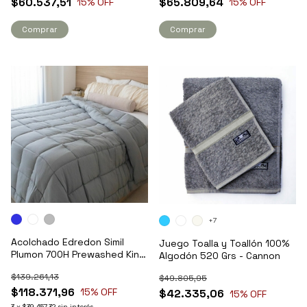
$60.537,51
$65.809,64
15
% OFF
15
% OFF
Comprar
Comprar
+7
Acolchado Edredon Simil
Juego Toalla y Toallón 100%
Plumon 700H Prewashed King
Algodón 520 Grs - Cannon
- Pret
$139.261,13
$49.805,95
$118.371,96
15
% OFF
$42.335,06
15
% OFF
3
x
$39.457,32
sin interés