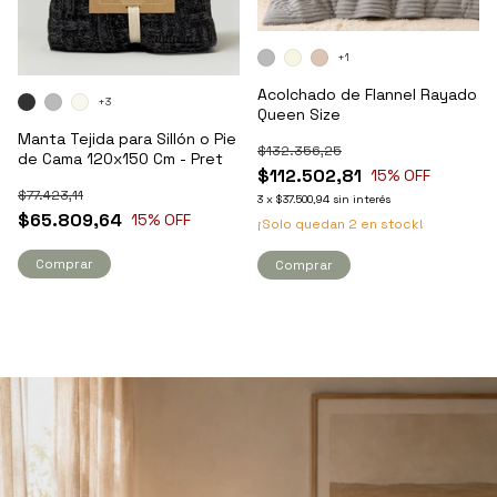
+1
Acolchado de Flannel Rayado
+3
Queen Size
Manta Tejida para Sillón o Pie
$132.356,25
de Cama 120x150 Cm - Pret
$112.502,81
15
% OFF
$77.423,11
3
x
$37.500,94
sin interés
$65.809,64
15
% OFF
¡Solo quedan
2
en stock!
Comprar
Comprar