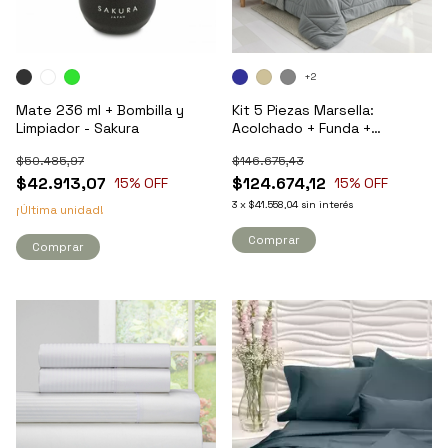
+2
Mate 236 ml + Bombilla y
Kit 5 Piezas Marsella:
Limpiador - Sakura
Acolchado + Funda +
Sábanas - 1 1/2 Plaza
$50.485,97
$146.675,43
$42.913,07
$124.674,12
15
% OFF
15
% OFF
3
x
$41.558,04
sin interés
¡Última unidad!
Comprar
Comprar