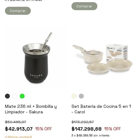
Comprar
Comprar
Mate 236 ml + Bombilla y
Set Batería de Cocina 5 en 1
Limpiador - Sakura
- Carol
$50.485,97
$173.292,57
$42.913,07
$147.298,68
15
% OFF
15
% OFF
3
x
$49.099,56
sin interés
¡Última unidad!