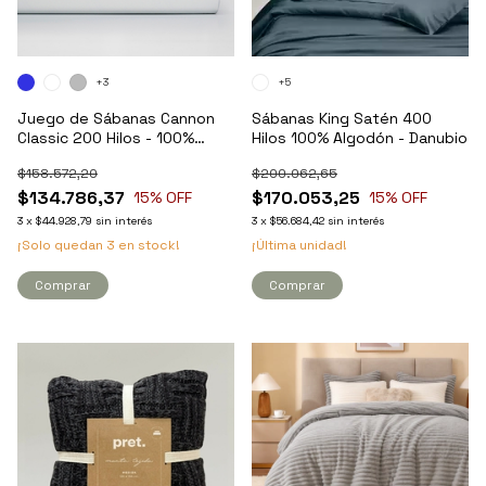
+3
+5
Juego de Sábanas Cannon
Sábanas King Satén 400
Classic 200 Hilos - 100%
Hilos 100% Algodón - Danubio
Algodón - King
$158.572,20
$200.062,65
$134.786,37
$170.053,25
15
% OFF
15
% OFF
3
x
$44.928,79
sin interés
3
x
$56.684,42
sin interés
¡Solo quedan
3
en stock!
¡Última unidad!
Comprar
Comprar