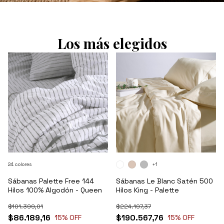
Los más elegidos
24 colores
+1
Sábanas Palette Free 144
Sábanas Le Blanc Satén 500
TU CASA CON OTRA
Hilos 100% Algodón - Queen
Hilos King - Palette
ENERGÍA
$101.399,01
$224.197,37
$86.189,16
$190.567,76
15
% OFF
15
% OFF
EL PLACER DE LLEGAR A CASA Y QUE TODO ESTÉ