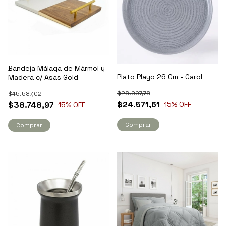
Bandeja Málaga de Mármol y
Plato Playo 26 Cm - Carol
Madera c/ Asas Gold
$28.907,78
$45.587,02
$24.571,61
$38.748,97
15
% OFF
15
% OFF
Comprar