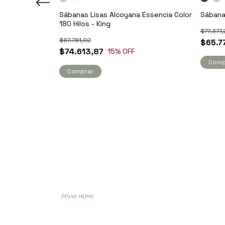
 - Jean Cartier
Sábanas Lisas Alcoyana Essencia Color
Sábana
180 Hilos - King
$77.377,
$87.781,02
$65.7
$74.613,87
15
% OFF
Comp
Comprar