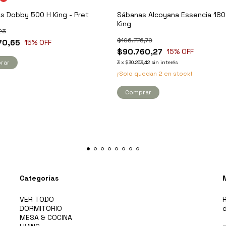
s Dobby 500 H King - Pret
Sábanas Alcoyana Essencia 180 
King
23
$106.776,79
70,65
15
% OFF
$90.760,27
15
% OFF
rar
3
x
$30.253,42
sin interés
¡Solo quedan
2
en stock!
Comprar
Categorías
VER TODO
R
DORMITORIO
d
MESA & COCINA