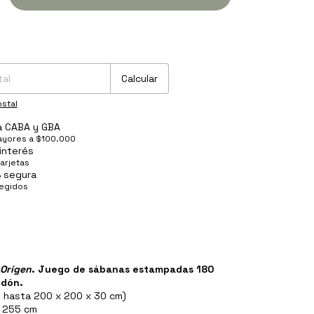
P:
Cambiar CP
Calcular
stal
 a CABA y GBA
yores a $100.000
interés
tarjetas
 segura
tegidos
 Orígen
. Juego de sábanas estampadas 180
odón.
e hasta 200 x 200 x 30 cm)
 255 cm