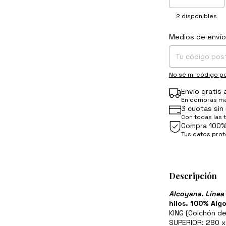
2
disponibles
Medios de envío
Entregas para el C
No sé mi código po
Envío gratis
En compras ma
3 cuotas sin 
Con todas las 
Compra 100%
Tus datos pro
Descripción
Alcoyana. Línea
hilos. 100% Alg
KING (Colchón d
SUPERIOR: 280 x