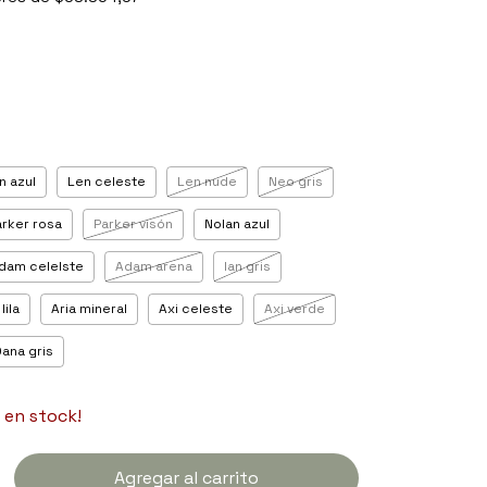
in azul
Len celeste
Len nude
Neo gris
arker rosa
Parker visón
Nolan azul
dam celelste
Adam arena
Ian gris
lila
Aria mineral
Axi celeste
Axi verde
ana gris
en stock!