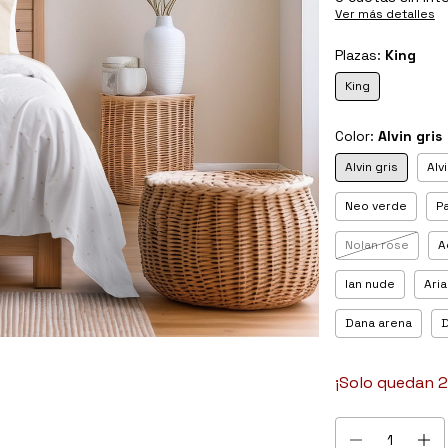
Ver más detalles
Plazas:
King
King
Color:
Alvin gris
Alvin gris
Alv
Neo verde
P
Nolan rose
A
Ian nude
Aria 
Dana arena
D
¡Solo quedan
2