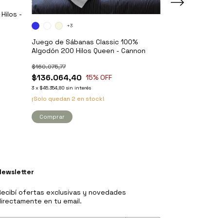
Hilos -
Sábanas Fieldc
- Cannon
+3
$110.440,41
Juego de Sábanas Classic 100%
$93.874,35
Algodón 200 Hilos Queen - Cannon
3
x
$31.291,45
sin int
$160.075,77
¡Solo quedan
5
e
$136.064,40
15
% OFF
3
x
$45.354,80
sin interés
Comprar
¡Solo quedan
2
en stock!
Comprar
Newsletter
ecibí ofertas exclusivas y novedades
irectamente en tu email.