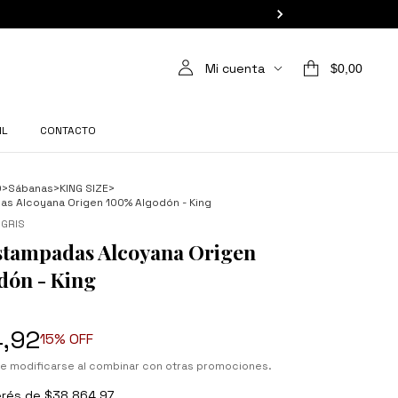
Mi cuenta
$0,00
IL
CONTACTO
O
>
Sábanas
>
KING SIZE
>
s Alcoyana Origen 100% Algodón - King
NGRIS
stampadas Alcoyana Origen
dón - King
4,92
15
% OFF
e modificarse al combinar con otras promociones.
erés de
$38.864,97