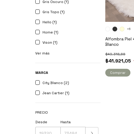
Gris Oscuro (1)
Gris Topo (1)
Hello (1)
+6
Home (1)
Alfombra Piel 
Vison (1)
Blanco
Ver más
$49.318,88
$41.921,05
MARCA
Comprar
City Blanco (2)
Jean Cartier (1)
PRECIO
Desde
Hasta