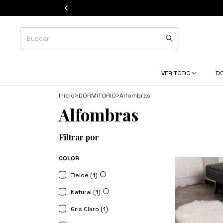
VER TODO
D
Inicio
>
DORMITORIO
>
Alfombras
Alfombras
Filtrar por
COLOR
Beige (1)
Natural (1)
Gris Claro (1)