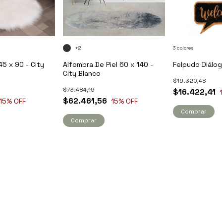
+2
3 colores
45 x 90 - City
Alfombra De Piel 60 x 140 -
Felpudo Diálog
City Blanco
$19.320,48
$73.484,19
$16.422,41
$62.461,56
15
% OFF
15
% OFF
Comprar
Comprar