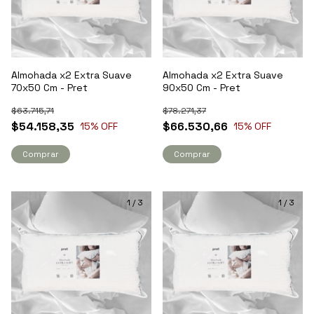
Almohada x2 Extra Suave
Almohada x2 Extra Suave
70x50 Cm - Pret
90x50 Cm - Pret
$63.715,71
$78.271,37
$54.158,35
$66.530,66
15
% OFF
15
% OFF
Comprar
Comprar
1
/
3
1
/
3