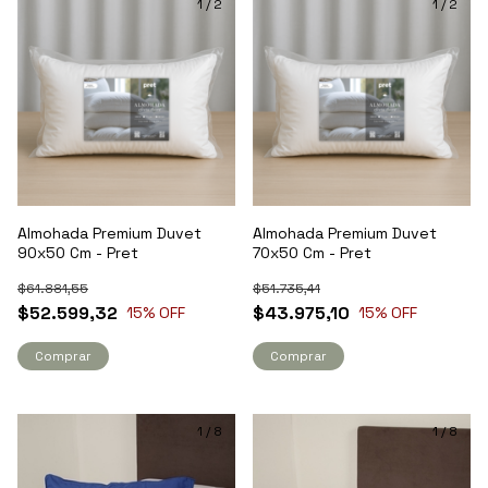
1
/
2
1
/
2
Almohada Premium Duvet
Almohada Premium Duvet
90x50 Cm - Pret
70x50 Cm - Pret
$61.881,55
$51.735,41
$52.599,32
$43.975,10
15
% OFF
15
% OFF
Comprar
Comprar
1
/
8
1
/
8