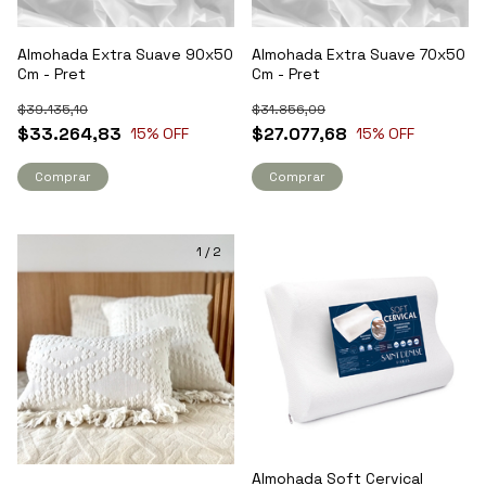
Almohada Extra Suave 90x50
Almohada Extra Suave 70x50
Cm - Pret
Cm - Pret
$39.135,10
$31.856,09
$33.264,83
$27.077,68
15
% OFF
15
% OFF
Comprar
Comprar
1
/
2
Almohada Soft Cervical