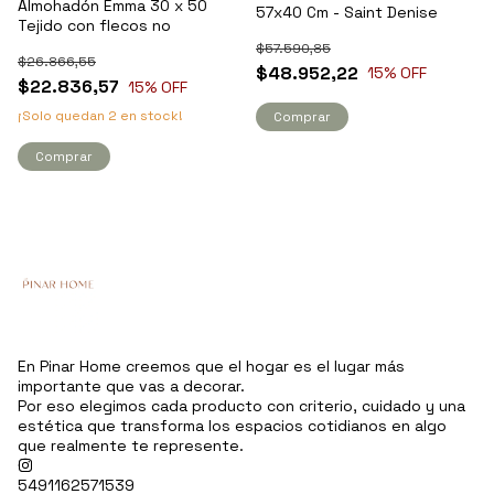
Almohadón Emma 30 x 50
57x40 Cm - Saint Denise
Tejido con flecos no
$57.590,85
$26.866,55
$48.952,22
15
% OFF
$22.836,57
15
% OFF
¡Solo quedan
2
en stock!
Comprar
Comprar
En Pinar Home creemos que el hogar es el lugar más
importante que vas a decorar.
Por eso elegimos cada producto con criterio, cuidado y una
estética que transforma los espacios cotidianos en algo
que realmente te represente.
5491162571539