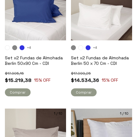
+4
+4
Set x2 Fundas de Almohada
Set x2 Fundas de Almohada
Berlin 50x90 Cm - CDI
Berlin 50 x 70 Cm - CDI
$17.905,15
$17.099,25
$15.219,38
$14.534,36
15
% OFF
15
% OFF
Comprar
Comprar
1
/
10
1
/
10