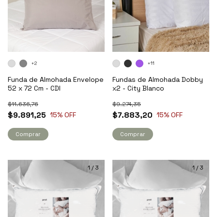
+2
+11
Funda de Almohada Envelope
Fundas de Almohada Dobby
52 x 72 Cm - CDI
x2 - City Blanco
$11.636,76
$9.274,35
$9.891,25
$7.883,20
15
% OFF
15
% OFF
Comprar
Comprar
1
/
3
1
/
3