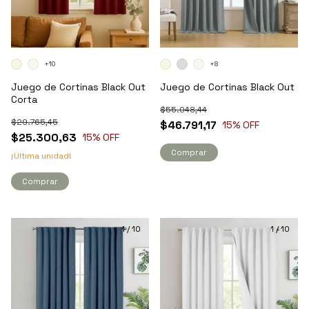
+10
+8
Juego de Cortinas Black Out
Juego de Cortinas Black Out
Corta
$55.048,44
$29.765,45
$46.791,17
15
% OFF
$25.300,63
15
% OFF
Comprar
¡Última unidad!
Comprar
1
/
10
1
/
10