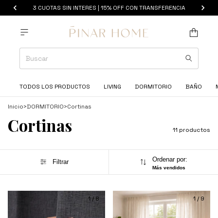
3 CUOTAS SIN INTERES | 15% OFF CON TRANSFERENCIA
TODOS LOS PRODUCTOS
LIVING
DORMITORIO
BAÑO
Inicio
>
DORMITORIO
>
Cortinas
Cortinas
11 productos
Ordenar por:
Filtrar
Más vendidos
1
/
8
1
/
9