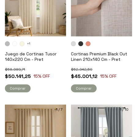
+1
Juego de Cortinas Tusor
Cortinas Premium Black Out
140x220 Cm - Pret
Linen 210x140 Cm - Pret
$58.989,71
$52.942,50
$50.141,25
$45.001,12
15
% OFF
15
% OFF
Comprar
Comprar
1
/
7
1
/
10