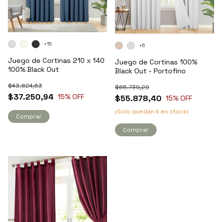
+15
+6
Juego de Cortinas 210 x 140
Juego de Cortinas 100%
100% Black Out
Black Out - Portofino
$43.824,63
$65.739,29
$37.250,94
15
% OFF
$55.878,40
15
% OFF
¡Solo quedan
4
en stock!
Comprar
Comprar