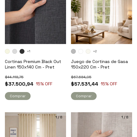
+1
+2
Cortinas Premium Black Out
Juego de Cortinas de Gasa
Linen 150x140 Cm - Pret
150x220 Cm - Pret
$44.118,75
$67.684,05
$37.500,94
$57.531,44
15
% OFF
15
% OFF
Comprar
Comprar
1
/
8
1
/
8