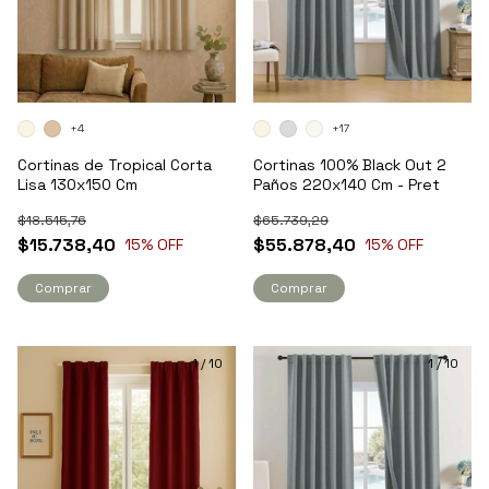
+4
+17
Cortinas de Tropical Corta
Cortinas 100% Black Out 2
Lisa 130x150 Cm
Paños 220x140 Cm - Pret
$18.515,76
$65.739,29
$15.738,40
$55.878,40
15
% OFF
15
% OFF
Comprar
Comprar
1
/
10
1
/
10