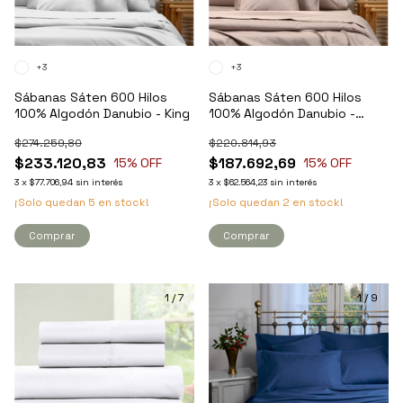
+3
+3
Sábanas Sáten 600 Hilos
Sábanas Sáten 600 Hilos
100% Algodón Danubio - King
100% Algodón Danubio -
Queen
$274.259,80
$220.814,93
$233.120,83
$187.692,69
15
% OFF
15
% OFF
3
x
$77.706,94
sin interés
3
x
$62.564,23
sin interés
¡Solo quedan
5
en stock!
¡Solo quedan
2
en stock!
Comprar
Comprar
1
/
7
1
/
9