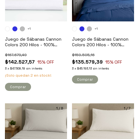
+1
+1
Juego de Sábanas Cannon
Juego de Sábanas Cannon
Colors 200 Hilos - 100%
Colors 200 Hilos - 100%
Algodón - Queen
Algodón - Full
$167.679,49
$159.505,16
$142.527,57
$135.579,39
15
% OFF
15
% OFF
3
x
$47.509,19
sin interés
3
x
$45.193,13
sin interés
¡Solo quedan
2
en stock!
Comprar
Comprar
1
/
8
1
/
7