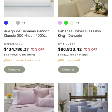
+3
+3
Juego de Sábanas Cannon
Sábanas Colors 200 Hilos
Classic 200 Hilos - 100%
King - Danubio
Algodón - King
$158.572,20
$113.921,67
$134.786,37
$96.833,42
15
% OFF
15
% OFF
3
x
$44.928,79
sin interés
3
x
$32.277,81
sin interés
¡Solo quedan
2
en stock!
¡Última unidad!
Comprar
Comprar
1
/
10
1
/
10