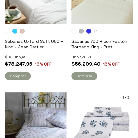
+3
Sábanas Oxford Soft 600 H
Sábanas 700 H con Festón
King - Jean Cartier
Bordado King - Pret
$92.056,42
$66.128,71
$78.247,96
$56.209,40
15
% OFF
15
% OFF
Comprar
Comprar
1
/
8
1
/
3