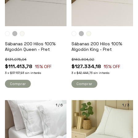
Sábanas 200 Hilos 100%
Sábanas 200 Hilos 100%
Algodón Queen - Pret
Algodón King - Pret
$131.075,04
$149.804,92
$111.413,78
$127.334,18
15
% OFF
15
% OFF
3
x
$37.137,93
sin interés
3
x
$42.444,73
sin interés
Comprar
Comprar
1
/
6
1
/
3