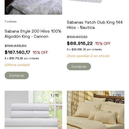
Sábanas Yatch Club King 144
7 colores
Hilos - Nautica
Sabana Style 200 Hilos 100%
Algodón King - Cannon
$104.607,32
$88.916,22
15
% OFF
$196.635,50
3
x
$29.638,74
sin interés
$167.140,17
15
% OFF
¡Solo quedan
2
en stock!
3
x
$55.713,39
sin interés
¡Última unidad!
Comprar
Comprar
1
/
10
1
/
10