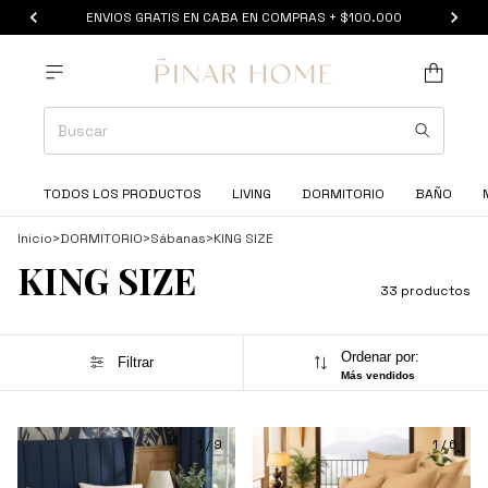
ENVIOS GRATIS EN CABA EN COMPRAS + $100.000
TODOS LOS PRODUCTOS
LIVING
DORMITORIO
BAÑO
Inicio
>
DORMITORIO
>
Sábanas
>
KING SIZE
KING SIZE
33 productos
Ordenar por:
Filtrar
Más vendidos
1
/
9
1
/
6