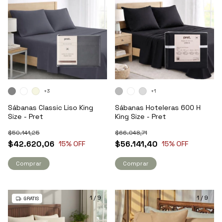
+3
+1
Sábanas Classic Liso King
Sábanas Hoteleras 600 H
Size - Pret
King Size - Pret
$50.141,25
$66.048,71
$42.620,06
$56.141,40
15
% OFF
15
% OFF
Comprar
Comprar
1
/
9
1
/
9
GRATIS