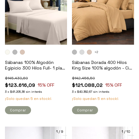
+2
Sábanas 100% Algodón
Sábanas Dorada 400 Hilos
Egipicio 300 Hilos Full- 1 plaza
King Size 100% algodón - City
1/2 - Kavanagh
Blanco
$145.430,69
$142.456,50
$123.616,09
$121.088,02
15
% OFF
15
% OFF
3
x
$41.205,36
sin interés
3
x
$40.362,67
sin interés
¡Solo quedan
5
en stock!
¡Solo quedan
5
en stock!
Comprar
Comprar
1
/
9
1
/
10