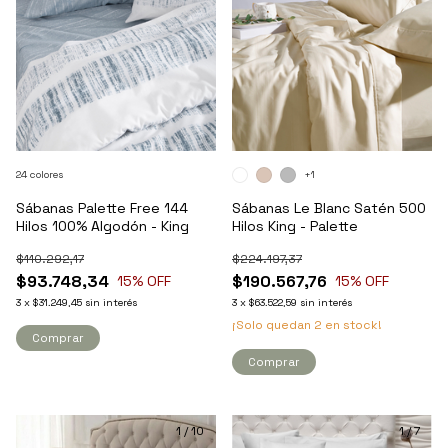
24 colores
+1
Sábanas Palette Free 144
Sábanas Le Blanc Satén 500
Hilos 100% Algodón - King
Hilos King - Palette
$110.292,17
$224.197,37
$93.748,34
$190.567,76
15
% OFF
15
% OFF
3
x
$31.249,45
sin interés
3
x
$63.522,59
sin interés
¡Solo quedan
2
en stock!
Comprar
Comprar
1
/
10
1
/
7