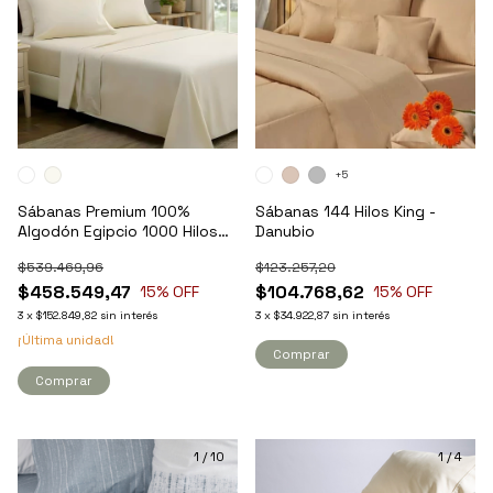
+5
Sábanas Premium 100%
Sábanas 144 Hilos King -
Algodón Egipcio 1000 Hilos
Danubio
King - Kavanagh
$539.469,96
$123.257,20
$458.549,47
$104.768,62
15
% OFF
15
% OFF
3
x
$152.849,82
sin interés
3
x
$34.922,87
sin interés
¡Última unidad!
Comprar
Comprar
1
/
10
1
/
4