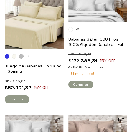
+3
Sábanas Sáten 600 Hilos
100% Algodón Danubio - Full
$202.809,78
+8
$172.388,31
15
% OFF
Juego de Sábanas Onix King
3
x
$57.462,77
sin interés
- Gemma
¡Última unidad!
$62.236,85
Comprar
$52.901,32
15
% OFF
Comprar
1
/
7
1
/
7