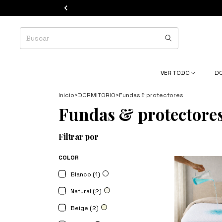
VER TODO
D
Inicio
>
DORMITORIO
>
Fundas & protectores
Fundas & protectore
Filtrar por
COLOR
Blanco (1)
Natural (2)
Beige (2)