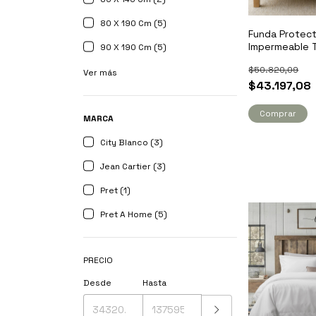
80 X 190 Cm (5)
Funda Protect
Impermeable T
90 X 190 Cm (5)
$50.820,09
Ver más
$43.197,08
Comprar
MARCA
City Blanco (3)
Jean Cartier (3)
Pret (1)
Pret A Home (5)
PRECIO
Desde
Hasta