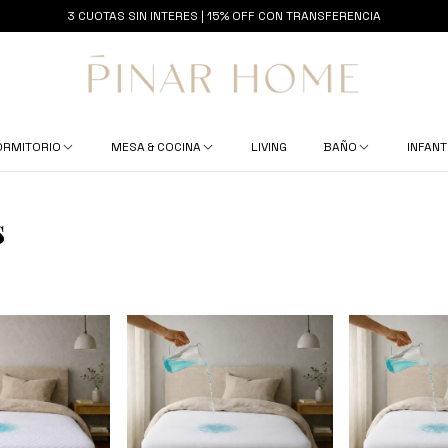
3 CUOTAS SIN INTERES | 15% OFF CON TRANSFERENCIA
ORMITORIO
MESA & COCINA
LIVING
BAÑO
INFANT
s