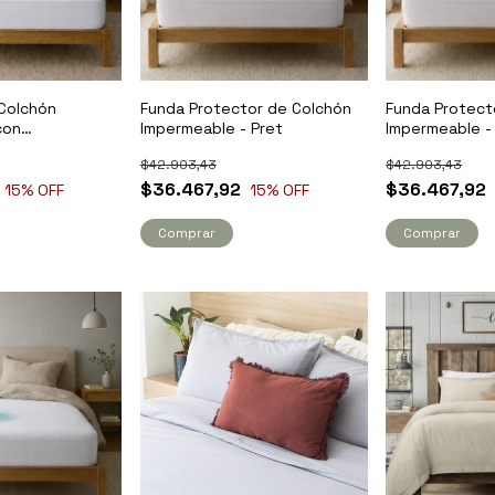
Colchón
Funda Protector de Colchón
Funda Protect
con
Impermeable - Pret
Impermeable -
 TPU - Pret
$42.903,43
$42.903,43
$36.467,92
$36.467,92
15
% OFF
15
% OFF
Comprar
Comprar