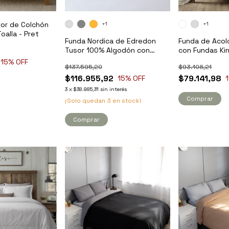
or de Colchón
+1
+1
oalla - Pret
Funda Nordica de Edredon
Funda de Acol
Tusor 100% Algodón con
con Fundas Ki
Fundas King - Pret
Cartier
15
% OFF
$137.595,20
$93.108,21
$116.955,92
$79.141,98
15
% OFF
3
x
$38.985,31
sin interés
Comprar
¡Solo quedan
3
en stock!
Comprar