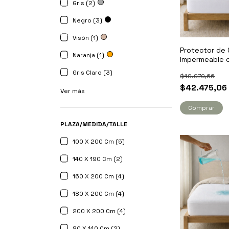
Gris (2)
Negro (3)
Visón (1)
Protector de 
Naranja (1)
Impermeable 
Revestimiento
Gris Claro (3)
$49.970,66
$42.475,06
Ver más
Comprar
PLAZA/MEDIDA/TALLE
100 X 200 Cm (5)
140 X 190 Cm (2)
160 X 200 Cm (4)
180 X 200 Cm (4)
200 X 200 Cm (4)
80 X 140 Cm (2)