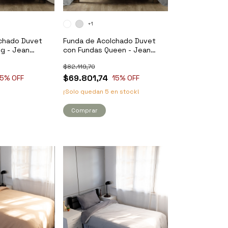
+1
chado Duvet
Funda de Acolchado Duvet
ng - Jean
con Fundas Queen - Jean
Cartier
$82.119,70
$69.801,74
15
% OFF
15
% OFF
¡Solo quedan
5
en stock!
Comprar