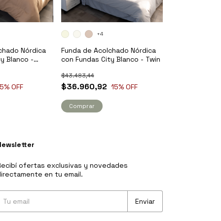
+4
chado Nórdica
Funda de Acolchado Nórdica
y Blanco -
con Fundas City Blanco - Twin
$43.483,44
$36.960,92
15
% OFF
15
% OFF
Comprar
Newsletter
ecibí ofertas exclusivas y novedades
irectamente en tu email.