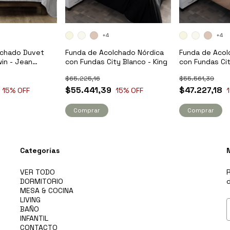
+4
+4
lchado Duvet
Funda de Acolchado Nórdica
Funda de Acol
in - Jean
con Fundas City Blanco - King
con Fundas Cit
Queen
$65.225,16
$55.561,39
$55.441,39
$47.227,18
15
% OFF
15
% OFF
Comprar
Comprar
Categorías
VER TODO
R
DORMITORIO
d
MESA & COCINA
LIVING
BAÑO
INFANTIL
CONTACTO